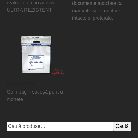
realizate cu un adeziv
documente asociate cu
ULTRA REZISTENT
marfurile si le mentine
intacte si protejate.
COIN BAG
Coin bag – sacoșă pentru
monete
Caută