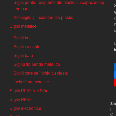
Sigilii pentru recipiente din plastic cu capac de tip
fermoar
Alte sigilii și încuietori din plastic
C
Sigilii metalice
Sigilii bolt
Sigilii cu cablu
i
Sigilii bară
Sigiliu tip bandă metalică
Sigilii care se închid cu clește
Închizători metalice
Sigilii RFID Trei Stări
Sigilii RFID
Si
Sigilii electronice
|
©