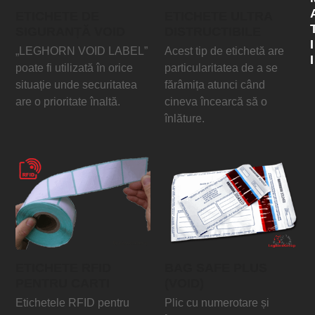
ETICHETE DE
ETICHETE ULTRA
SIGURANȚĂ VOID
DISTRUCTIBILE
I
„LEGHORN VOID LABEL”
Acest tip de etichetă are
I
poate fi utilizată în orice
particularitatea de a se
situație unde securitatea
fărâmița atunci când
are o prioritate înaltă.
cineva încearcă să o
înlăture.
ETICHETE RFID
BAG SAFE PLUS
PENTRU CARTI
(VOID)
Etichetele RFID pentru
Plic cu numerotare și