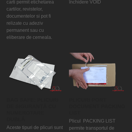
carti permit etichetarea
închidere VOID
cartilor, revistelor,
documentelor si pot fi
relizate cu adeziv
permanent sau cu
eliberare de cerneala.
BAG SAFE: PLICURI
PLICURI PORT
DE SIGURANȚĂ CU
DOCUMENT PACKING
NUMEROTARE
LIST
DUBLĂ
Plicul PACKING LIST
Aceste tipuri de plicuri sunt
permite transportul de