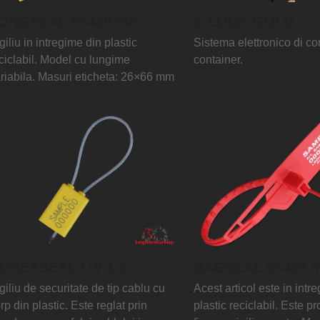
ONGSEAL 6×420 mm
E-LOCK GOLD
giliu in intregime din plastic
Sistema elettronico di con
ciclabil. Model cu lungime
container.
riabila. Masuri eticheta: 26×66 mm
OREASEAL LW 1.5
BAGSEAL 6×420 
giliu de securitate de tip cablu cu
Acest articol este in intr
rp din plastic. Este reglat prin
plastic reciclabil. Este p