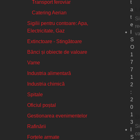
Transport feroviar
t
L
a
Catering Aerian
t
Si
Sigilii pentru contoare: Apa,
e
re
Electricitate, Gaz
I
va
S
Extinctoare - Stingătoare
O
Bănci și obiecte de valoare
1
7
Vame
7
Industria alimentară
1
Industria chimică
2
:
Spitale
2
Oficiul poștal
0
1
Gestionarea evenimentelor
B
3
Si
Rafinării
I
co
Forțele armate
S