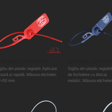
UPITER 3,3×315 mm
JUPITER 3,3×425
giliu din plastic reglabil. Aplicare
Sigiliu din plastic reglab
oară și rapidă. Măsura etichetei:
de închidere cu blocaj
2×50 mm
metalic. Măsura etichete