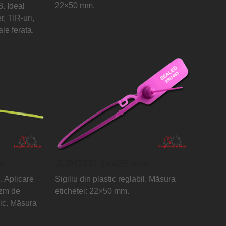
22×50 mm.
3. Ideal
r, TIR-uri,
le ferata.
m
JUPITER 2×425 mm
l. Aplicare
Sigiliu din plastic reglabil. Măsura
izm de
etichetei: 22×50 mm.
lic. Măsura