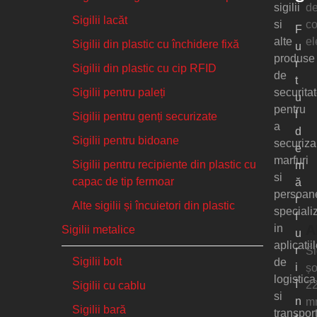
de
sigilii
Sigilii lacăt
co
si
F
el
alte
Sigilii din plastic cu închidere fixă
u
produse
r
Sigilii din plastic cu cip RFID
de
t
Sigilii pentru paleți
securita
u
pentru
l
Sigilii pentru genți securizate
a
d
Sigilii pentru bidoane
securiza
e
marfuri
Sigilii pentru recipiente din plastic cu
m
si
capac de tip fermoar
ă
persoan
r
Alte sigilii și încuietori din plastic
speciali
f
in
A
Sigilii metalice
u
aplicatii
r
Si
Sigilii bolt
de
i
șo
logistica
î
2
Sigilii cu cablu
si
n
m
Sigilii bară
transport