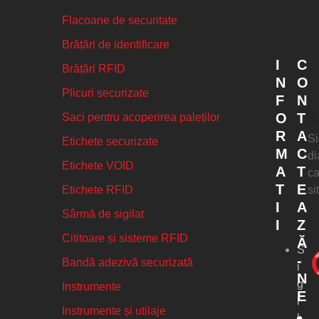
Flacoane de securitate
Brățări de identificare
I
C
Brățări RFID
N
O
Plicuri securizate
F
N
S
O
T
Saci pentru acoperirea paleților
R
A
Si
Etichete securizate
M
C
di
Etichete VOID
A
T
ca
T
E
si
Etichete RFID
I
A
Sârmă de sigilat
I
Z
Cititoare și sisteme RFID
Ă
S
-
Bandă adezivă securizată
i
N
g
Instrumente
E
i
Instrumente și utilaje
l