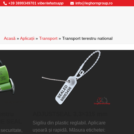
+39 3899349701
viber/whatsapp
info@leghorngroup.ro
Acasă
»
Aplicații
»
Transport
»
Transport terestru national
pentru
ADJUSTSEAL 3,3×315 mm
NE SEAL
Sigiliu din plastic reglabil. Aplicare
ușoară și rapidă. Măsura etichetei:
 securitate,