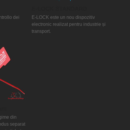
E-LOCK STANDARD
trollo dei
E-LOCK este un nou dispozitiv
electronic realizat pentru industrie și
transport.
mm
egime din
rodus separat