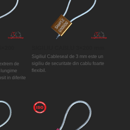
5×200
SIGILIU CABLU 3×200 mm
Sigiliul Cableseal de 3 mm este un
sigiliu de securitate din cablu foarte
 extrem de
flexibil.
u lungime
sit in diferite