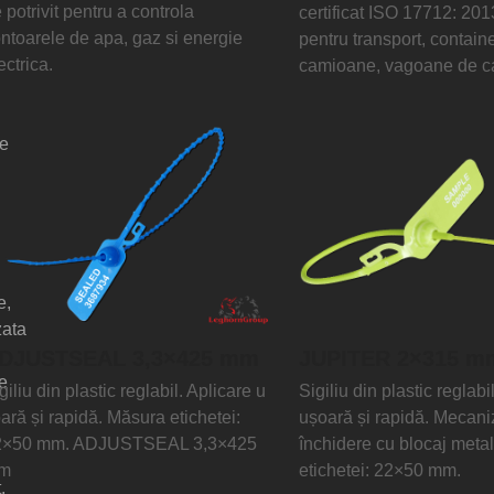
 potrivit pentru a controla
certificat ISO 17712: 201
ntoarele de apa, gaz si energie
pentru transport, containe
ectrica.
camioane, vagoane de ca
te
e,
zata
DJUSTSEAL 3,3×425 mm
JUPITER 2×315 m
le
giliu din plastic reglabil. Aplicare u
Sigiliu din plastic reglabi
ară și rapidă. Măsura etichetei:
ușoară și rapidă. Mecan
2×50 mm. ADJUSTSEAL 3,3×425
închidere cu blocaj meta
m
etichetei: 22×50 mm.
.