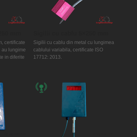
×250 mm
Sigilii cu cablu 5×250 mm
 certificate
Sigilii cu cablu din metal cu lungimea
e au lungime
cablului variabila, certificate ISO
te in diferite
17712: 2013.