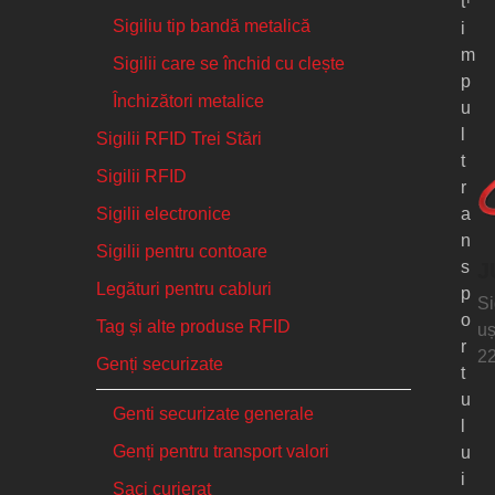
t
Sigiliu tip bandă metalică
i
m
Sigilii care se închid cu clește
p
Închizători metalice
u
l
Sigilii RFID Trei Stări
t
Sigilii RFID
r
Sigilii electronice
a
n
Sigilii pentru contoare
s
J
Legături pentru cabluri
p
Si
o
Tag și alte produse RFID
uș
r
2
Genți securizate
t
u
Genti securizate generale
l
Genți pentru transport valori
u
i
Saci curierat