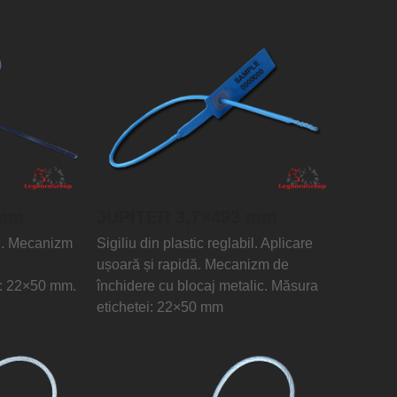
 mm
JUPITER 3,7×493 mm
il. Mecanizm
Sigiliu din plastic reglabil. Aplicare
ușoară și rapidă. Mecanizm de
i: 22×50 mm.
închidere cu blocaj metalic. Măsura
etichetei: 22×50 mm