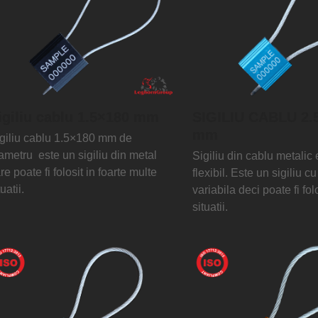
igiliu cablu 1.5×180 mm
SIGILIU CABLU 2.
mm
giliu cablu 1.5×180 mm de
ametru este un sigiliu din metal
Sigiliu din cablu metalic
re poate fi folosit in foarte multe
flexibil. Este un sigiliu c
tuatii.
variabila deci poate fi folo
situatii.