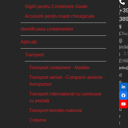
Sigilii pentru Containere Goale
i
+3
i
Accesorii pentru masti chirurgicale
38
,
s
Identificarea containerelor
S
Chiș
i
3
R.
g
Aplicații
Si
Mol
i
3.
l
Transport
2
Emai
i
Transport containere - Maritim
info
i
d
Transport aerian - Companii aeriene -
e
Aeroporturi
Li
s
Transport internațional cu camioane
e
Fa
cu prelată
c
Yo
u
Transport terestru national
r
Cisterne
i