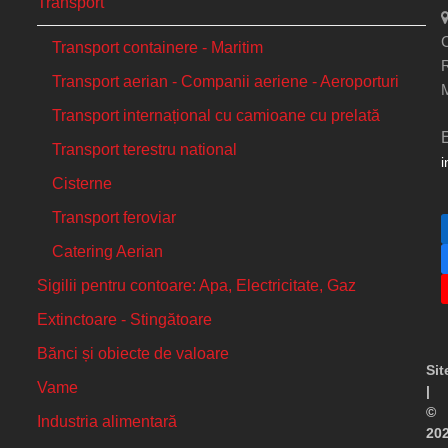
Transport
C
Transport containere - Maritim
Transport aerian - Companii aeriene - Aeroporturi
Transport internațional cu camioane cu prelată
Transport terestru national
i
Cisterne
Transport feroviar
Catering Aerian
Sigilii pentru contoare: Apa, Electricitate, Gaz
Extinctoare - Stingătoare
Bănci și obiecte de valoare
Si
Vame
|
©
Industria alimentară
20