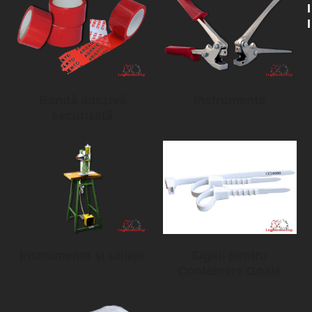
I
I
Bandă adezivă
Instrumente
securizată
Instrumente și utilaje
Sigilii pentru
Containere Goale