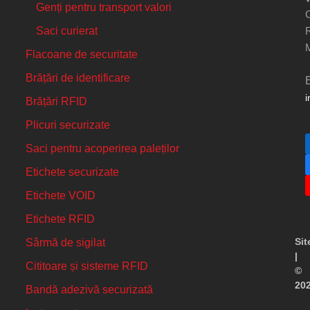
Genți pentru transport valori
C
Saci curierat
Flacoane de securitate
Brățări de identificare
i
Brățări RFID
Plicuri securizate
Saci pentru acoperirea paleților
Etichete securizate
Etichete VOID
Etichete RFID
Si
Sârmă de sigilat
|
Cititoare și sisteme RFID
©
20
Bandă adezivă securizată