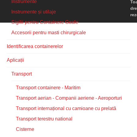
Instrumente
To
dre
Instrumente și utilaje
rez
Sigilii pentru Containere Goale
Accesorii pentru masti chirurgicale
Identificarea containerelor
Aplicații
Transport
Transport containere - Maritim
Transport aerian - Companii aeriene - Aeroporturi
Transport internațional cu camioane cu prelată
Transport terestru national
Cisterne