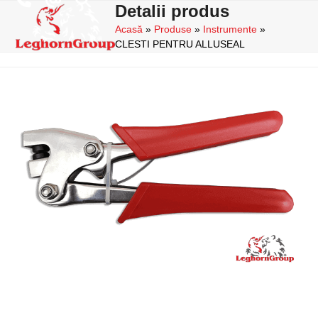
Skip
Detalii produs
Open
Close
to
Acasă
»
Produse
»
Instrumente
»
mobile
mobile
content
CLESTI PENTRU ALLUSEAL
menu
menu