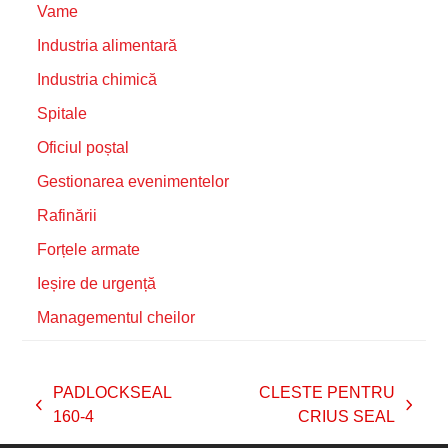
Vame
Industria alimentară
Industria chimică
Spitale
Oficiul poștal
Gestionarea evenimentelor
Rafinării
Forțele armate
Ieșire de urgență
Managementul cheilor
PADLOCKSEAL
CLESTE PENTRU
previous
next
160-4
CRIUS SEAL
post:
post: