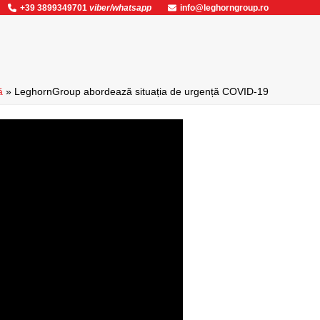
+39 3899349701
viber/whatsapp
info@leghorngroup.ro
ă
»
LeghornGroup abordează situația de urgență COVID-19