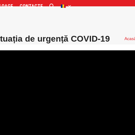
LOAGE
CONTACTE
tuația de urgență COVID-19
Acas