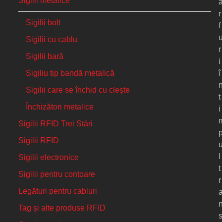
Sigilii metalice
r
Sigilii bolt
f
Sigilii cu cablu
r
Sigilii bară
i
î
Sigiliu tip bandă metalică
Sigilii care se închid cu clește
t
Închizători metalice
i
Sigilii RFID Trei Stări
Sigilii RFID
l
Sigilii electronice
t
Sigilii pentru contoare
r
Legături pentru cabluri
Tag și alte produse RFID