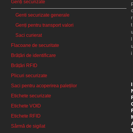
Genți securizate
Genti securizate generale
r
t
Genți pentru transport valori
Saci curierat
l
Flacoane de securitate
i
Brățări de identificare
Brățări RFID
Plicuri securizate
I
Saci pentru acoperirea paleților
Etichete securizate
Etichete VOID
Etichete RFID
Sârmă de sigilat