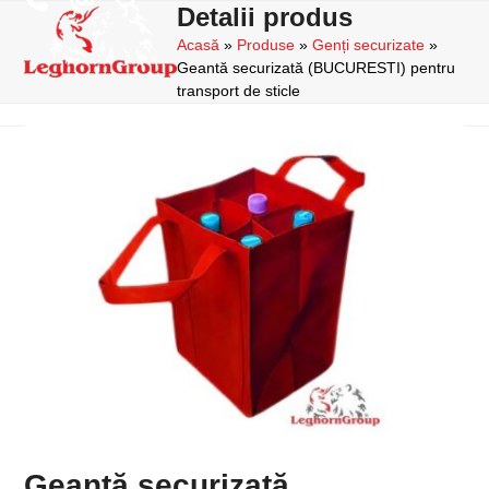
Skip
Detalii produs
Open
Close
to
Acasă
»
Produse
»
Genți securizate
»
mobile
mobile
content
Geantă securizată (BUCURESTI) pentru
menu
menu
transport de sticle
Geantă securizată