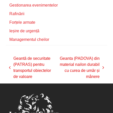
Gestionarea evenimentelor
Rafinării
Forțele armate
Ieșire de urgență
Managementul cheilor
Geantă de securitate
Geanta (PADOVA) din
(PATRAS) pentru
material nailon durabil
previous
next
transportul obiectelor
cu curea de umăr și
post:
post:
de valoare
mânere