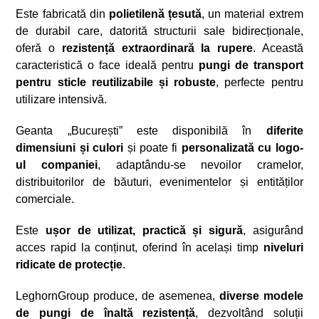
Este fabricată din
polietilenă țesută
, un material extrem
de durabil care, datorită structurii sale bidirecționale,
oferă o
rezistență extraordinară la rupere
. Această
caracteristică o face ideală pentru
pungi de transport
pentru sticle reutilizabile și robuste
, perfecte pentru
utilizare intensivă.
Geanta „București” este disponibilă în
diferite
dimensiuni și culori
și poate fi
personalizată cu logo-
ul companiei
, adaptându-se nevoilor cramelor,
distribuitorilor de băuturi, evenimentelor și entităților
comerciale.
Este
ușor de utilizat, practică și sigură
, asigurând
acces rapid la conținut, oferind în același timp
niveluri
ridicate de protecție
.
LeghornGroup produce, de asemenea,
diverse modele
de pungi de înaltă rezistență
, dezvoltând soluții