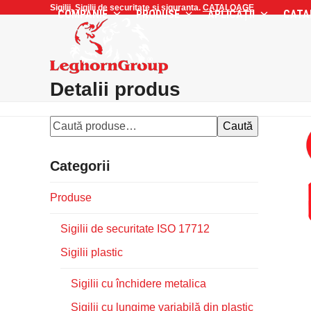
Skip
Sigilii, Sigilii de securitate si siguranta.
CATALOAGE
COMPANIE
PRODUSE
APLICAȚII
CATA
to
content
Detalii produs
Caută
Categorii
Produse
Sigilii de securitate ISO 17712
Sigilii plastic
Sigilii cu închidere metalica
Sigilii cu lungime variabilă din plastic