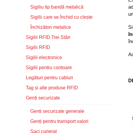
Sigiliu tip bandă metalică
a
un
Sigilii care se închid cu clește
Închizători metalice
Si
în
Sigilii RFID Trei Stări
în
Sigilii RFID
Ac
Sigilii electronice
Sigilii pentru contoare
Legături pentru cabluri
D
Tag și alte produse RFID
Genți securizate
Genti securizate generale
Genți pentru transport valori
Saci curierat