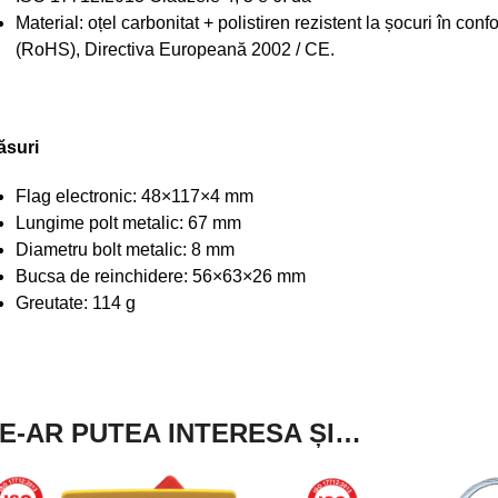
Material: oțel carbonitat + polistiren rezistent la șocuri în con
(RoHS), Directiva Europeană 2002 / CE.
ăsuri
Flag electronic: 48×117×4 mm
Lungime polt metalic: 67 mm
Diametru bolt metalic: 8 mm
Bucsa de reinchidere: 56×63×26 mm
Greutate: 114 g
E-AR PUTEA INTERESA ȘI…