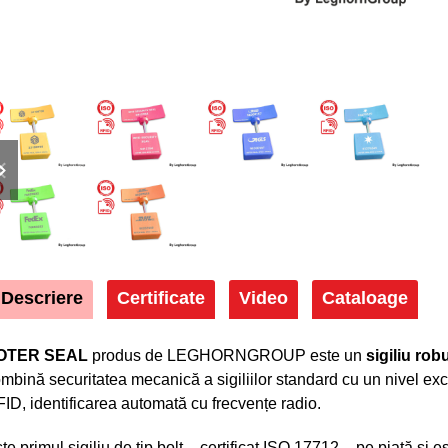
previous
next
slide
slide
Descriere
Certificate
Video
Cataloage
OTER SEAL
produs de LEGHORNGROUP este un
sigiliu rob
mbină securitatea mecanică a sigiliilor standard cu un nivel exc
ID, identificarea automată cu frecvențe radio.
te primul sigiliu de tip bolt – certificat ISO 17712 – pe piață și 