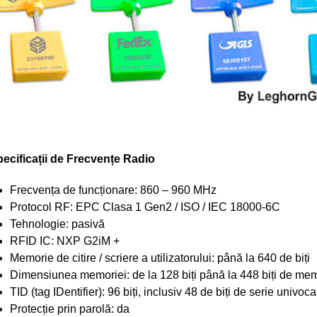
ecificații de Frecvențe Radio
Frecvența de funcționare: 860 – 960 MHz
Protocol RF: EPC Clasa 1 Gen2 / ISO / IEC 18000-6C
Tehnologie: pasivă
RFID IC: NXP G2iM +
Memorie de citire / scriere a utilizatorului: până la 640 de biți
Dimensiunea memoriei: de la 128 biți până la 448 biți de m
TID (tag IDentifier): 96 biți, inclusiv 48 de biți de serie univoc
Protecție prin parolă: da