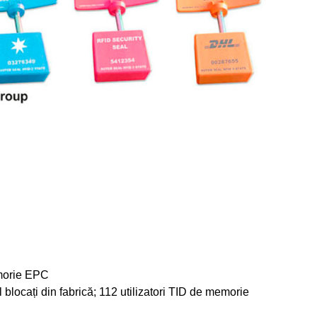
emorie EPC
al blocați din fabrică; 112 utilizatori TID de memorie