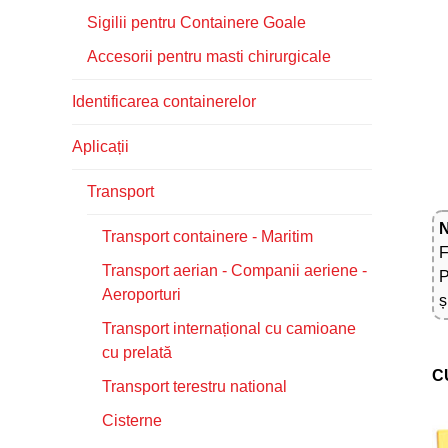
Sigilii pentru Containere Goale
Accesorii pentru masti chirurgicale
Identificarea containerelor
Aplicații
Transport
N
Transport containere - Maritim
F
Transport aerian - Companii aeriene -
P
Aeroporturi
ș
Transport internațional cu camioane
cu prelată
C
Transport terestru national
Cisterne