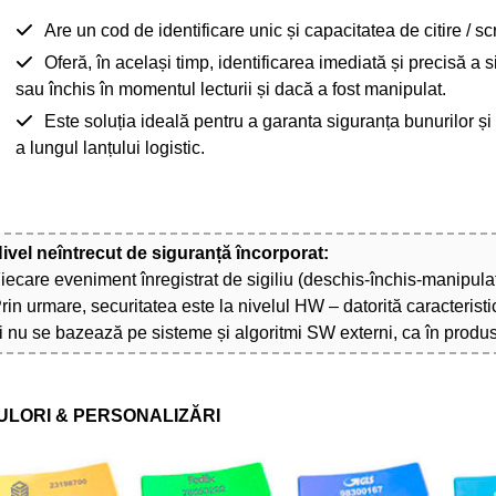
Are un cod de identificare unic și capacitatea de citire / sc
Oferă, în același timp, identificarea imediată și precisă a sig
sau închis în momentul lecturii și dacă a fost manipulat.
Este soluția ideală pentru a garanta siguranța bunurilor ș
a lungul lanțului logistic.
ivel neîntrecut de siguranță încorporat:
iecare eveniment înregistrat de sigiliu (deschis-închis-manipul
rin urmare, securitatea este la nivelul HW – datorită caracteristic
i nu se bazează pe sisteme și algoritmi SW externi, ca în produ
ULORI & PERSONALIZĂRI