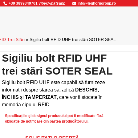
+39 3899349701
viber/whatsapp
info@leghorngroup.ro
RFID Trei Stări
»
Sigiliu bolt RFID UHF trei stări SOTER SEAL
Sigiliu bolt RFID UHF
trei stări SOTER SEAL
Sigiliu bolt RFID UHF este capabil să furnizeze
informații despre starea sa, adică
DESCHIS,
ÎNCHIS
și
TAMPERIZAT
, care vor fi stocate în
memoria cipului RFID
Specificațiile și designul produsului pot fi modificate fără
obligație de notificare din partea producătorului.