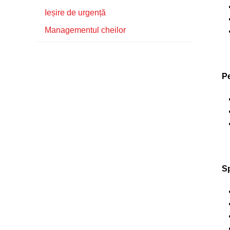
Ieșire de urgență
Managementul cheilor
P
Sp