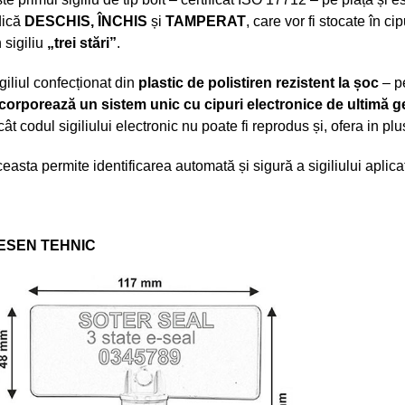
dică
DESCHIS, ÎNCHIS
și
TAMPERAT
, care vor fi stocate în c
 sigiliu
„trei stări”
.
giliul confecționat din
plastic de polistiren rezistent la șoc
– pe
corporează un sistem unic cu cipuri electronice de ultimă g
cât codul sigiliului electronic nu poate fi reprodus și, ofera in plus
easta permite identificarea automată și sigură a sigiliului aplica
ESEN TEHNIC