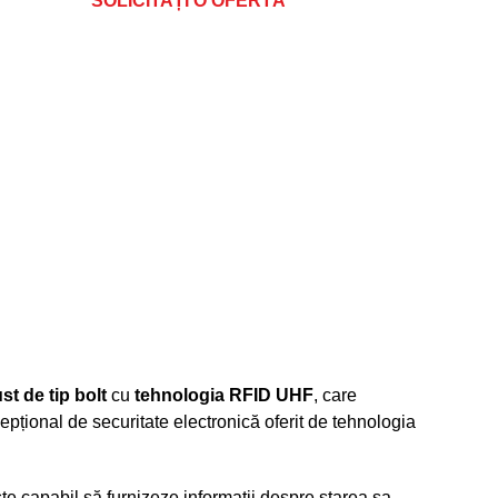
SOLICITAȚI O OFERTĂ
ust de tip bolt
cu
tehnologia RFID UHF
, care
epțional de securitate electronică oferit de tehnologia
este capabil să furnizeze informații despre starea sa,