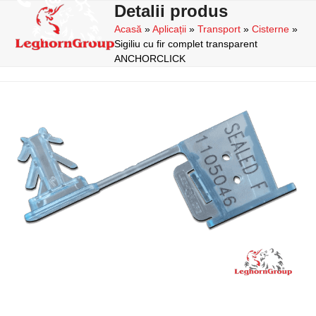
Skip
Detalii produs
Open
Close
to
Acasă
»
Aplicații
»
Transport
»
Cisterne
»
mobile
mobile
content
Sigiliu cu fir complet transparent
menu
menu
ANCHORCLICK