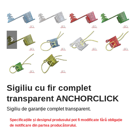
previous
next
slide
slide
Sigiliu cu fir complet
transparent ANCHORCLICK
Sigiliu de garanție complet transparent.
Specificațiile și designul produsului pot fi modificate fără obligație
de notificare din partea producătorului.