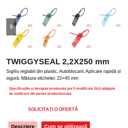
previous
next
slide
slide
TWIGGYSEAL 2,2X250 mm
Sigiliu reglabil din plastic. Autoblocant. Aplicare rapidă și
sigură. Măsura etichetei: 22×45 mm
Specificațiile și designul produsului pot fi modificate fără obligație
de notificare din partea producătorului.
SOLICITAȚI O OFERTĂ
Descriere
Cum se utilizează