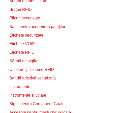
Brățări de identificare
Brățări RFID
Plicuri securizate
Saci pentru acoperirea paleților
Etichete securizate
Etichete VOID
Etichete RFID
Sârmă de sigilat
Cititoare și sisteme RFID
Bandă adezivă securizată
Instrumente
Instrumente și utilaje
Sigilii pentru Containere Goale
Accesorii pentru masti chirurgicale