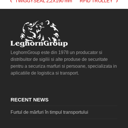
TWIGGYSEAL 2,2X190 mm
RFID TROLLEY
previous
next
post:
post:
LeghornGroup este din 1978 un producator si
distribuitor de sigilii si alte produse de securitate
pentru a securiza marfuri si persoane, specializata in
aplicatiile de logistica si transport.
RECENT NEWS
Furtul de mărfuri în timpul transportului