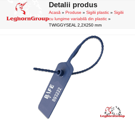
Skip
Detalii produs
Open
Close
to
Acasă
»
Produse
»
Sigilii plastic
»
Sigilii
mobile
mobile
content
cu lungime variabilă din plastic
»
menu
menu
TWIGGYSEAL 2,2X250 mm