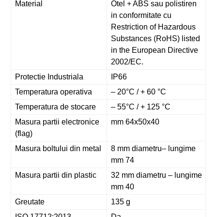
Material
Otel + ABS sau polistiren
in conformitate cu
Restriction of Hazardous
Substances (RoHS) listed
in the European Directive
2002/EC.
Protectie Industriala
IP66
Temperatura operativa
– 20°C / + 60 °C
Temperatura de stocare
– 55°C / + 125 °C
Masura partii electronice
mm 64x50x40
(flag)
Masura boltului din metal
8 mm diametru– lungime
mm 74
Masura partii din plastic
32 mm diametru – lungime
mm 40
Greutate
135 g
ISO 17712:2013
Da