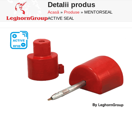
Skip
Detalii produs
Open
Close
to
Acasă
»
Produse
»
MENTORSEAL
mobile
mobile
content
ACTIVE SEAL
menu
menu