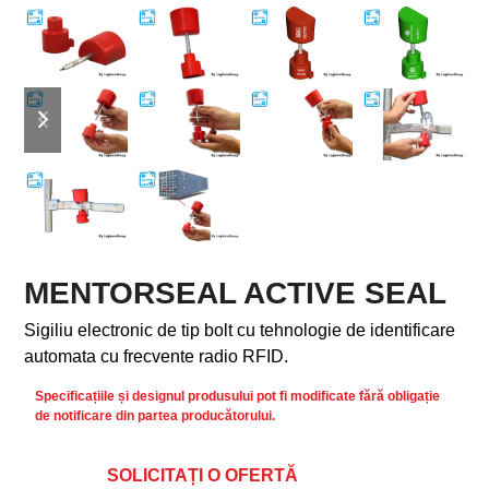
previous
next
slide
slide
MENTORSEAL ACTIVE SEAL
Sigiliu electronic de tip bolt cu tehnologie de identificare
automata cu frecvente radio RFID.
Specificațiile și designul produsului pot fi modificate fără obligație
de notificare din partea producătorului.
SOLICITAȚI O OFERTĂ