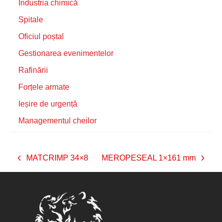
Industria chimică
Spitale
Oficiul poștal
Gestionarea evenimentelor
Rafinării
Forțele armate
Ieșire de urgență
Managementul cheilor
MATCRIMP 34×8
MEROPESEAL 1×161 mm
previous
next
post:
post: