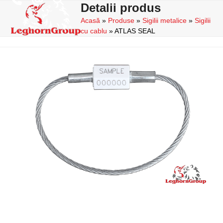
Skip
Detalii produs
Open
Close
to
Acasă
»
Produse
»
Sigilii metalice
»
Sigilii
mobile
mobile
content
cu cablu
»
ATLAS SEAL
menu
menu