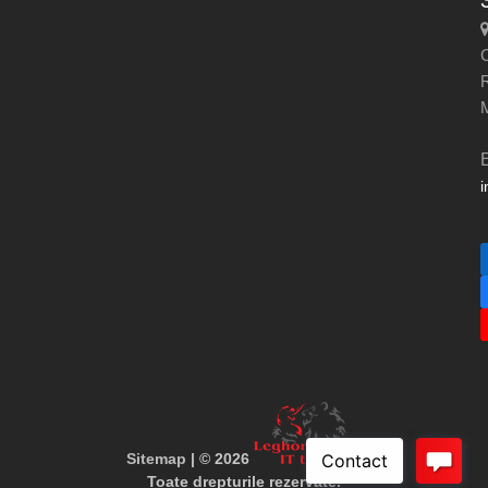
C
i
Sitemap
| © 2026
Toate drepturile rezervate.