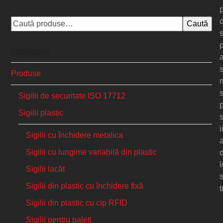
Caută
s
Categorii
Produse
m
s
Sigilii de securitate ISO 17712
Sigilii plastic
s
i
Sigilii cu închidere metalica
a
Sigilii cu lungime variabilă din plastic
l
Sigilii lacăt
s
Sigilii din plastic cu închidere fixă
t
Sigilii din plastic cu cip RFID
Sigilii pentru paleți