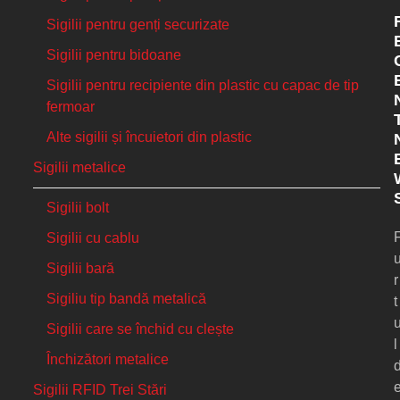
Sigilii pentru genți securizate
Sigilii pentru bidoane
Sigilii pentru recipiente din plastic cu capac de tip
fermoar
Alte sigilii și încuietori din plastic
Sigilii metalice
Sigilii bolt
Sigilii cu cablu
Sigilii bară
r
Sigiliu tip bandă metalică
t
Sigilii care se închid cu clește
l
Închizători metalice
Sigilii RFID Trei Stări