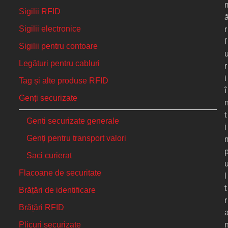
Sigilii RFID
Sigilii electronice
r
f
Sigilii pentru contoare
Legături pentru cabluri
r
i
Tag și alte produse RFID
î
Genți securizate
t
Genti securizate generale
i
Genți pentru transport valori
Saci curierat
Flacoane de securitate
l
t
Brățări de identificare
r
Brățări RFID
Plicuri securizate