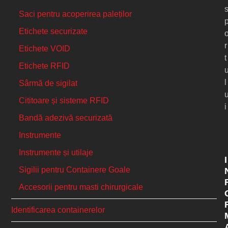
Saci pentru acoperirea paleților
Etichete securizate
r
Etichete VOID
t
Etichete RFID
l
Sârmă de sigilat
Cititoare și sisteme RFID
i
Bandă adezivă securizată
Instrumente
Instrumente și utilaje
I
Sigilii pentru Containere Goale
Accesorii pentru masti chirurgicale
Identificarea containerelor