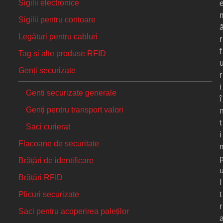
Sigilii electronice
Sigilii pentru contoare
Legături pentru cabluri
r
f
Tag și alte produse RFID
Genți securizate
r
i
Genti securizate generale
î
Genți pentru transport valori
t
Saci curierat
i
Flacoane de securitate
Brățări de identificare
Brățări RFID
l
t
Plicuri securizate
r
Saci pentru acoperirea paleților