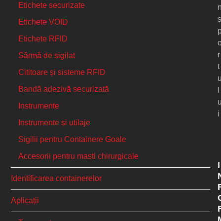
Etichete securizate
Etichete VOID
Etichete RFID
r
Sârmă de sigilat
t
Cititoare și sisteme RFID
Bandă adezivă securizată
l
Instrumente
i
Instrumente și utilaje
Sigilii pentru Containere Goale
Accesorii pentru masti chirurgicale
I
Identificarea containerelor
Aplicații