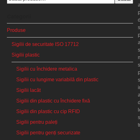
a
Categorii
s
Produse
Sigilii de securitate ISO 17712
Sigilii plastic
m
s
Sigilii cu închidere metalica
Sigilii cu lungime variabilă din plastic
s
i
Sigilii lacăt
a
Sigilii din plastic cu închidere fixă
l
Sigilii din plastic cu cip RFID
s
Sigilii pentru paleți
t
Sigilii pentru genți securizate