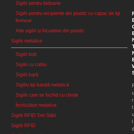
Sigilii pentru bidoane
Sigilii pentru recipiente din plastic cu capac de tip
fermoar
Alte sigilii și încuietori din plastic
Sigilii metalice
Sigilii bolt
Sigilii cu cablu
Sigilii bară
Sigiliu tip bandă metalică
Sigilii care se închid cu clește
r
Închizători metalice
t
Sigilii RFID Trei Stări
l
Sigilii RFID