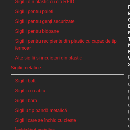
Sigilii din plastic cu cip RFID
Sigilii pentru paleți
Sigilii pentru genți securizate
Sigilii pentru bidoane
Sigilii pentru recipiente din plastic cu capac de tip
fermoar
Alte sigilii și încuietori din plastic
Sigilii metalice
Sigilii bolt
Sigilii cu cablu
r
t
Sigilii bară
Sigiliu tip bandă metalică
l
Sigilii care se închid cu clește