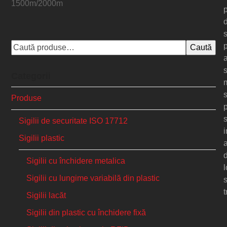
1500m/2000m
s
Caută
Categorii
m
s
Produse
s
Sigilii de securitate ISO 17712
i
Sigilii plastic
a
Sigilii cu închidere metalica
l
Sigilii cu lungime variabilă din plastic
s
t
Sigilii lacăt
Sigilii din plastic cu închidere fixă