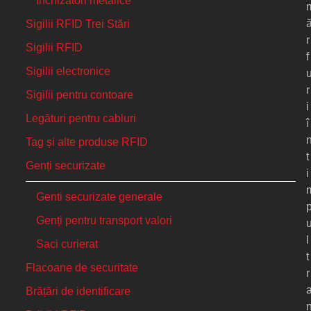
Închizători metalice
Sigilii RFID Trei Stări
r
Sigilii RFID
f
Sigilii electronice
r
Sigilii pentru contoare
i
Legături pentru cabluri
î
Tag și alte produse RFID
t
Genți securizate
i
Genti securizate generale
Genți pentru transport valori
l
Saci curierat
t
Flacoane de securitate
r
Brățări de identificare