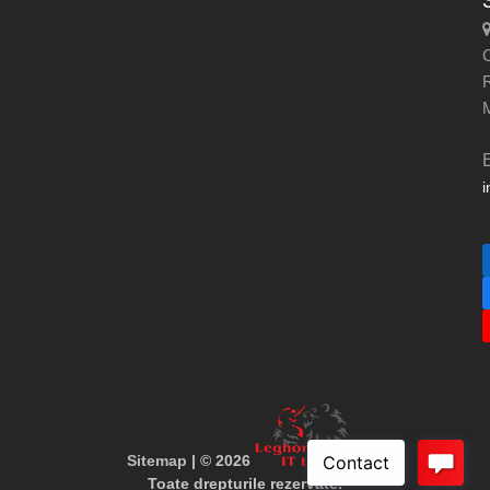
C
i
Sitemap
| © 2026
Toate drepturile rezervate.