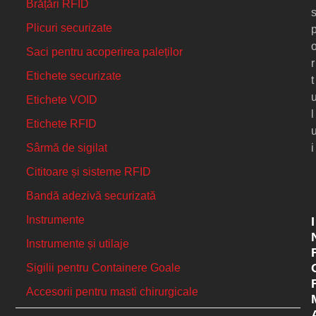
Brățări RFID
Plicuri securizate
Saci pentru acoperirea paleților
r
Etichete securizate
t
Etichete VOID
l
Etichete RFID
i
Sârmă de sigilat
Cititoare și sisteme RFID
Bandă adezivă securizată
Instrumente
I
Instrumente și utilaje
Sigilii pentru Containere Goale
Accesorii pentru masti chirurgicale