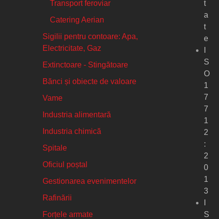
Transport feroviar
t
a
Catering Aerian
t
Sigilii pentru contoare: Apa,
e
Electricitate, Gaz
I
S
Extinctoare - Stingătoare
O
Bănci și obiecte de valoare
1
7
Vame
7
Industria alimentară
1
Industria chimică
2
:
Spitale
2
Oficiul poștal
0
1
Gestionarea evenimentelor
3
Rafinării
I
Forțele armate
S