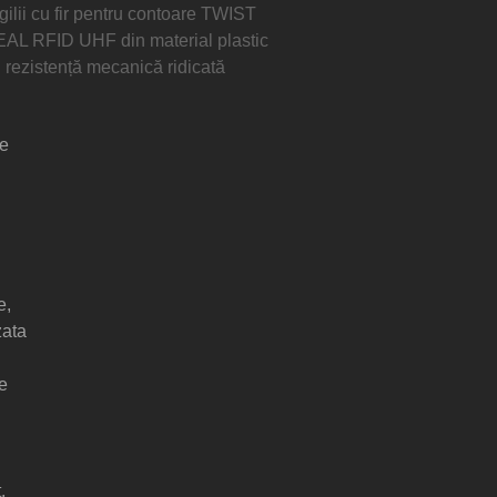
gilii cu fir pentru contoare TWIST
AL RFID UHF din material plastic
 rezistență mecanică ridicată
te
e,
zata
le
.