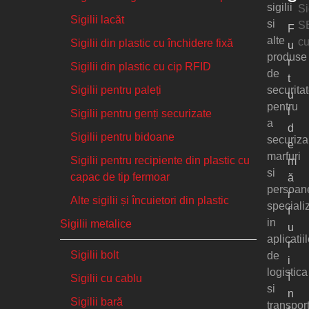
sigilii
Si
Sigilii lacăt
si
SE
F
alte
cu
Sigilii din plastic cu închidere fixă
u
produse
r
Sigilii din plastic cu cip RFID
de
t
Sigilii pentru paleți
securita
u
pentru
l
Sigilii pentru genți securizate
a
d
Sigilii pentru bidoane
securiza
e
marfuri
Sigilii pentru recipiente din plastic cu
m
si
capac de tip fermoar
ă
persoan
r
Alte sigilii și încuietori din plastic
speciali
f
in
Sigilii metalice
u
aplicatii
r
Sigilii bolt
de
i
logistica
î
Sigilii cu cablu
si
n
Sigilii bară
transport