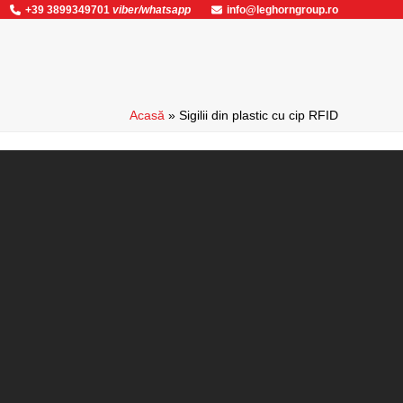
+39 3899349701
viber/whatsapp
info@leghorngroup.ro
Acasă
»
Sigilii din plastic cu cip RFID