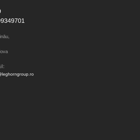
9
99349701
inău,
dova
l:
@leghorngroup.ro
nkedIn
cebook
uTube