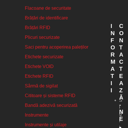
Flacoane de securitate
Brățări de identificare
I
C
Brățări RFID
N
O
Plicuri securizate
F
N
O
T
Saci pentru acoperirea paleților
R
A
Etichete securizate
M
C
Etichete VOID
A
T
T
E
Etichete RFID
I
A
Sârmă de sigilat
I
Z
Cititoare și sisteme RFID
Ă
S
-
Bandă adezivă securizată
i
N
g
Instrumente
E
i
Instrumente și utilaje
l