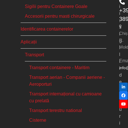
Sigilii pentru Containere Goale
i
+3
i
Accesorii pentru masti chirurgicale
38
,
s
Identificarea containerelor
Chiș
i
R.
g
Aplicații
Mol
i
l
Transport
Emai
i
Transport containere - Maritim
info
i
d
Transport aerian - Companii aeriene -
e
Aeroporturi
Li
s
Transport internațional cu camioane
e
Fa
cu prelată
c
Yo
u
Transport terestru national
r
Cisterne
i