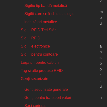
t
Sigiliu tip bandă metalică
i
m
Sigilii care se închid cu clește
p
Închizători metalice
u
l
Sigilii RFID Trei Stări
t
Sigilii RFID
r
Sigilii electronice
a
n
Sigilii pentru contoare
s
Legături pentru cabluri
p
o
Tag și alte produse RFID
r
Genți securizate
t
u
Genti securizate generale
l
Genți pentru transport valori
u
i
Saci curierat