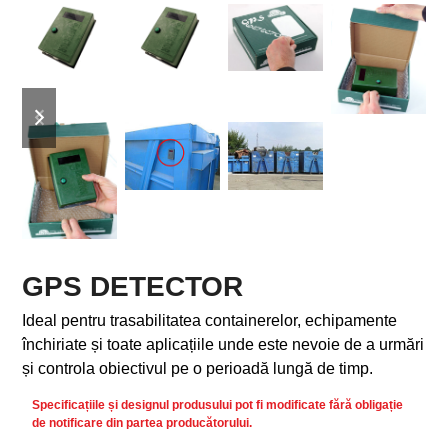
previous
next
slide
slide
GPS DETECTOR
Ideal pentru trasabilitatea containerelor, echipamente
închiriate și toate aplicațiile unde este nevoie de a urmări
și controla obiectivul pe o perioadă lungă de timp.
Specificațiile și designul produsului pot fi modificate fără obligație
de notificare din partea producătorului.