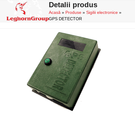
Skip
Detalii produs
Open
Close
to
Acasă
»
Produse
»
Sigilii electronice
»
mobile
mobile
content
GPS DETECTOR
menu
menu