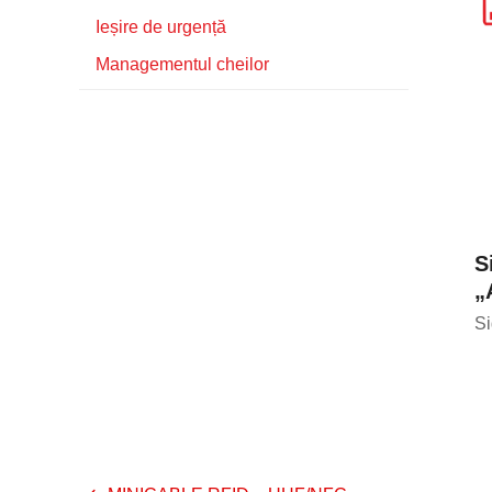
Ieșire de urgență
Managementul cheilor
S
„
Si