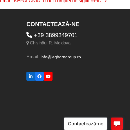
umar ‘’KEFALONIA’’ cu kit complet de sigilii RFID
CONTACTEAZĂ-NE
e
+39 3899349701
Chișinău, R. Moldova
Email:
info@leghorngroup.ro
LinkedIn
Facebook
YouTube