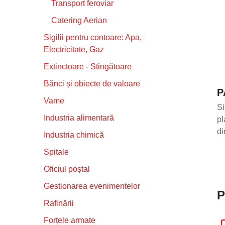
Transport feroviar
Catering Aerian
Sigilii pentru contoare: Apa,
Electricitate, Gaz
Extinctoare - Stingătoare
Bănci și obiecte de valoare
P
Vame
Si
Industria alimentară
pl
di
Industria chimică
Spitale
Oficiul poștal
Gestionarea evenimentelor
P
Rafinării
Forțele armate