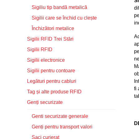
Si
Sigiliu tip bandă metalică
di
pe
Sigilii care se închid cu clește
in
Închizători metalice
A
Sigilii RFID Trei Stări
ap
Sigilii RFID
pe
ne
Sigilii electronice
Ma
Sigilii pentru contoare
ob
In
Legături pentru cabluri
fi
Tag și alte produse RFID
ta
Genți securizate
Genti securizate generale
D
Genți pentru transport valori
Saci curierat