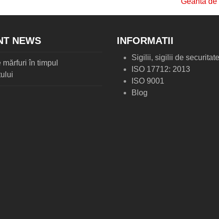
Geanta de 
next
post:
NT NEWS
INFORMATII
Sigilii, sigilii de securitat
 mărfuri în timpul
ISO 17712: 2013
ului
ISO 9001
Blog