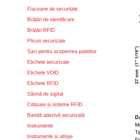
Flacoane de securitate
Brățări de identificare
Brățări RFID
Plicuri securizate
Saci pentru acoperirea paleților
Etichete securizate
Etichete VOID
Etichete RFID
Sârmă de sigilat
Cititoare și sisteme RFID
Bandă adezivă securizată
D
Mo
Instrumente
Ti
Instrumente și utilaje
Fr