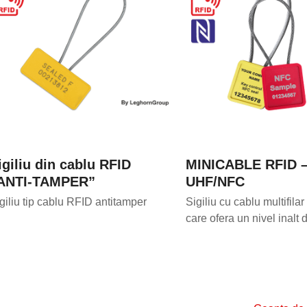
igiliu din cablu RFID
MINICABLE RFID 
ANTI-TAMPER”
UHF/NFC
giliu tip cablu RFID antitamper
Sigiliu cu cablu multifilar
care ofera un nivel inalt 