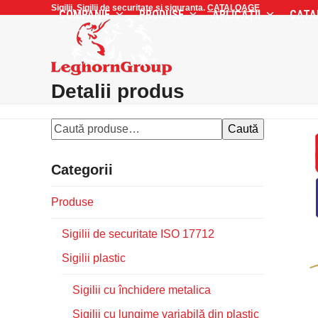
Skip
Sigilii, Sigilii de securitate si siguranta.
CATALOAGE
COMPANIE
PRODUSE
APLICAȚII
CATA
to
content
Detalii produs
Caută
Categorii
Produse
Sigilii de securitate ISO 17712
Sigilii plastic
Sigilii cu închidere metalica
Sigilii cu lungime variabilă din plastic