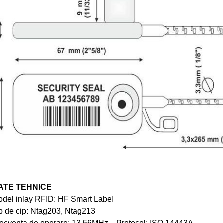
ATE TEHNICE
del inlay RFID: HF Smart Label
p de cip: Ntag203, Ntag213
ecventa de operare: 13.56MHz – Protocol: ISO 14443A