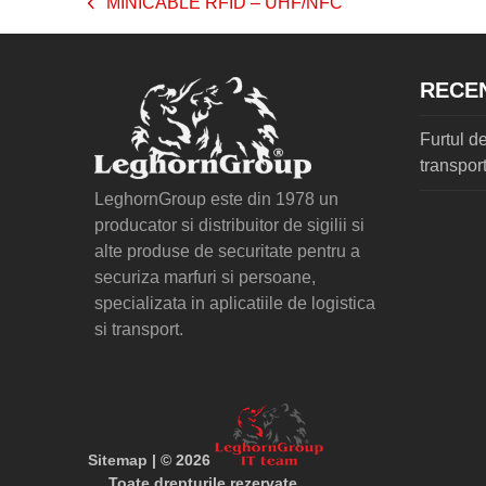
MINICABLE RFID – UHF/NFC
previous
post:
RECE
Furtul de
transport
LeghornGroup este din 1978 un
producator si distribuitor de sigilii si
alte produse de securitate pentru a
securiza marfuri si persoane,
specializata in aplicatiile de logistica
si transport.
Sitemap
| © 2026
Toate drepturile rezervate.