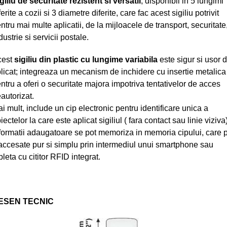
giliu de securitate rezistent si versatil
, disponibil in 5 lungimi
ferite a cozii si 3 diametre diferite, care fac acest sigiliu potrivit
ntru mai multe aplicatii, de la mijloacele de transport, securitate
dustrie si servicii postale.
cest
sigiliu din plastic cu lungime variabila
este sigur si usor 
licat; integreaza un mecanism de inchidere cu insertie metalica
ntru a oferi o securitate majora impotriva tentativelor de acces
autorizat.
i mult, include un cip electronic pentru identificare unica a
iectelor la care este aplicat sigiliul ( fara contact sau linie viziva
formatii adaugatoare se pot memoriza in memoria cipului, care 
 accesate pur si simplu prin intermediul unui smartphone sau
bleta cu cititor RFID integrat.
ESEN TECNIC