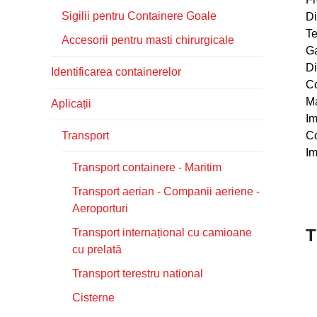
Sigilii pentru Containere Goale
Di
Te
Accesorii pentru masti chirurgicale
Ga
Di
Identificarea containerelor
Co
Ma
Aplicații
Im
Transport
Co
Im
Transport containere - Maritim
Transport aerian - Companii aeriene -
Aeroporturi
T
Transport internațional cu camioane
cu prelată
Transport terestru national
Cisterne