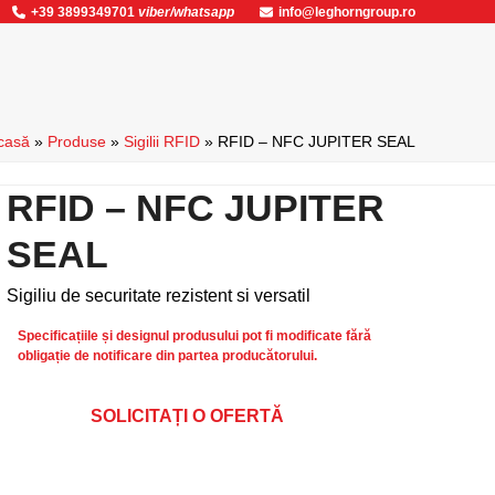
+39 3899349701
viber/whatsapp
info@leghorngroup.ro
casă
»
Produse
»
Sigilii RFID
»
RFID – NFC JUPITER SEAL
RFID – NFC JUPITER
SEAL
Sigiliu de securitate rezistent si versatil
Specificațiile și designul produsului pot fi modificate fără
obligație de notificare din partea producătorului.
SOLICITAȚI O OFERTĂ