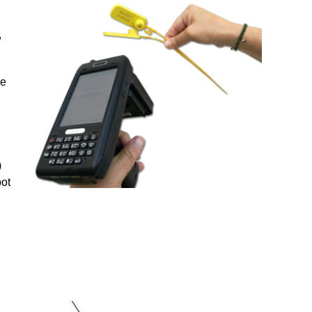
,
de
)
pot