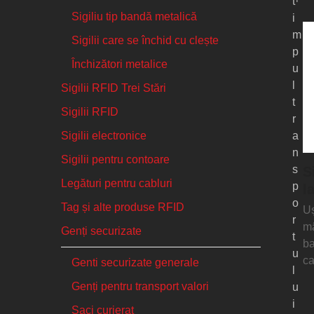
t
Sigiliu tip bandă metalică
i
m
Sigilii care se închid cu clește
p
Închizători metalice
u
l
Sigilii RFID Trei Stări
t
Sigilii RFID
r
Sigilii electronice
a
n
Sigilii pentru contoare
s
S
Legături pentru cabluri
p
l
o
Tag și alte produse RFID
Uș
r
mâ
Genți securizate
t
ba
u
ca
Genti securizate generale
l
Genți pentru transport valori
u
i
Saci curierat