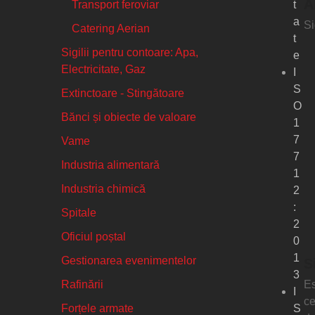
A
Transport feroviar
t
a
Si
Catering Aerian
t
Sigilii pentru contoare: Apa,
e
Electricitate, Gaz
I
S
Extinctoare - Stingătoare
O
Bănci și obiecte de valoare
1
7
Vame
7
Industria alimentară
1
Industria chimică
2
:
Spitale
2
Oficiul poștal
0
1
Gestionarea evenimentelor
S
3
Es
Rafinării
I
ce
Forțele armate
S