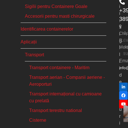
Sigilii pentru Containere Goale
i
+3
i
Accesorii pentru masti chirurgicale
38
,
P
s
Identificarea containerelor
Ac
Chiș
i
cu
R.
g
Aplicații
si
Mol
i
tr
l
Transport
Emai
i
Transport containere - Maritim
info
i
d
Transport aerian - Companii aeriene -
e
Aeroporturi
Li
s
Transport internațional cu camioane
e
Fa
cu prelată
c
Yo
u
Transport terestru national
r
Cisterne
i