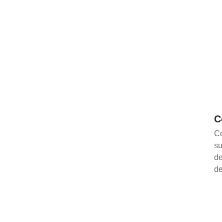
C
Co
su
de
de