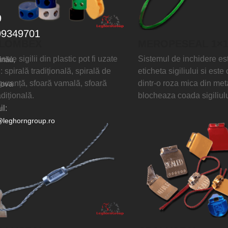
9
99349701
LOMBEX
MEROPESEAL 1×
este sigilii din plastic pot fi uzate
Sistemul de inchidere est
inău,
: spirală tradițională, spirală de
eticheta sigiliului si est
guranță, sfoară vamală, sfoară
dintr-o roza mica din met
dova
adițională.
blocheaza coada sigiliulu
l:
@leghorngroup.ro
nkedIn
cebook
uTube