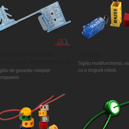
igiliu cu fir complet
TRITON
ransparent ANCHORCLICK
Sigiliu multifunctional, u
cu o singură mână.
giliu de garanție complet
ansparent.