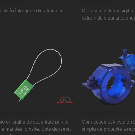
LLUSEAL
CRALUSEAL
giliu în întregime din aluminiu.
Craluseal este un sigiliu
extrem de sigur și econo
igiliu cablu 1×180 mm
CONNECTIONLOC
te un sigiliu de securitate printre
Connectionlock este un 
le mai des folosite. Este deosebit
simplu de protecție a rac