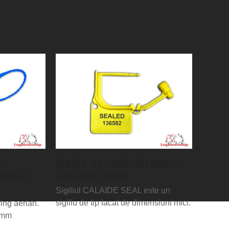
ru
Sigiliu tip lacăt din plastic
TWIGGY
CALAIDE SEAL
Sigiliul CALAIDE SEAL este un
sigiliu de tip lacat de dimensiuni mici.
ring aerian.
 mm