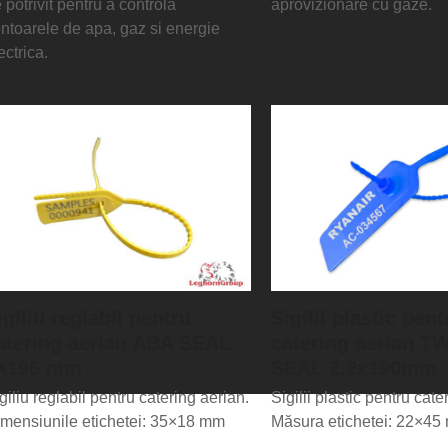
 potrivit pentru a controla
aprovizionare cu gaze.
ntoarele de apa, gaz si energie
ectrica.
igiliu reglabil pentru
Sigilii plastic pent
atering aerian ABA SEAL
catering aerian 
×195 mm
SEAL 2.2x190mm
giliu reglabil pentru catering aerian.
Sigilii plastic pentru cate
mensiunile etichetei: 35×18 mm
Măsura etichetei: 22×45