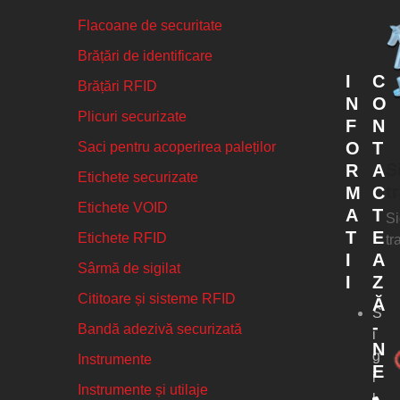
Flacoane de securitate
Brățări de identificare
I
C
Brățări RFID
N
O
Plicuri securizate
F
N
O
T
Saci pentru acoperirea paleților
S
R
A
Etichete securizate
t
M
C
Etichete VOID
A
T
Si
T
E
Etichete RFID
tr
I
A
Sârmă de sigilat
I
Z
Cititoare și sisteme RFID
Ă
S
-
Bandă adezivă securizată
i
N
g
Instrumente
E
i
Instrumente și utilaje
l