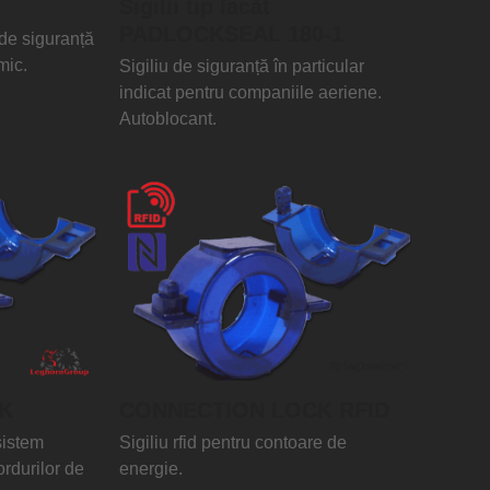
Sigilii tip lacăt
PADLOCKSEAL 180-1
 de siguranță
mic.
Sigiliu de siguranță în particular
indicat pentru companiile aeriene.
Autoblocant.
K
CONNECTION LOCK RFID
sistem
Sigiliu rfid pentru contoare de
ordurilor de
energie.