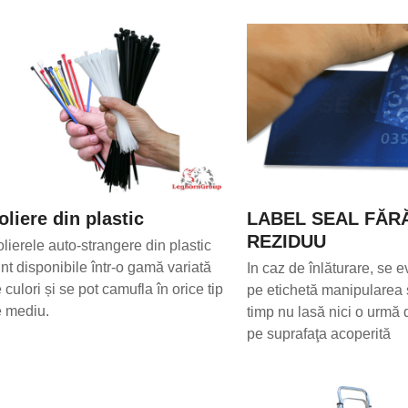
oliere din plastic
LABEL SEAL FĂR
REZIDUU
lierele auto-strangere din plastic
nt disponibile într-o gamă variată
In caz de înlăturare, se 
 culori și se pot camufla în orice tip
pe etichetă manipularea ș
 mediu.
timp nu lasă nici o urmă 
pe suprafaţa acoperită