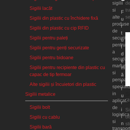
de
sigilii
Sigilii lacăt
tr
si
F
se
alte
Sigilii din plastic cu închidere fixă
u
produse
r
Sigilii din plastic cu cip RFID
de
t
Sigilii pentru paleți
securita
u
pentru
l
Sigilii pentru genți securizate
a
d
Sigilii pentru bidoane
securiza
e
marfuri
Sigilii pentru recipiente din plastic cu
m
si
capac de tip fermoar
ă
persoan
r
Alte sigilii și încuietori din plastic
speciali
f
S
in
Sigilii metalice
u
aplicatii
S
r
Sigilii bolt
de
i
Si
logistica
î
de
Sigilii cu cablu
si
n
st
Sigilii bară
transport