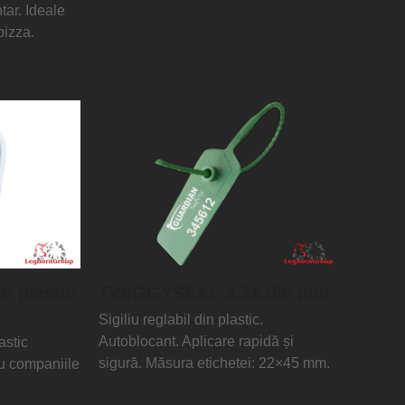
tar. Ideale
pizza.
in plastic
TWIGGYSEAL 2,2X190 mm
Sigiliu reglabil din plastic.
Autoblocant. Aplicare rapidă și
astic
sigură. Măsura etichetei: 22×45 mm.
ru companiile