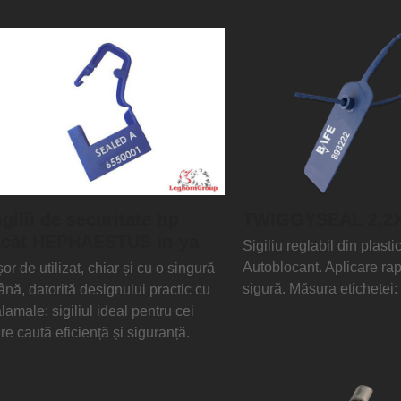
igilii de securitate tip
TWIGGYSEAL 2,2
acăt HEPHAESTUS in-ya
Sigiliu reglabil din plastic
Autoblocant. Aplicare rap
or de utilizat, chiar și cu o singură
sigură. Măsura etichete
nă, datorită designului practic cu
lamale: sigiliul ideal pentru cei
re caută eficiență și siguranță.