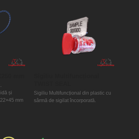
X250 mm
Sigiliu Multifuncțional
TWIST SEAL
.
idă și
Sigiliu Multifuncțional din plastic cu
i: 22×45 mm
sârmă de sigilat încorporată.