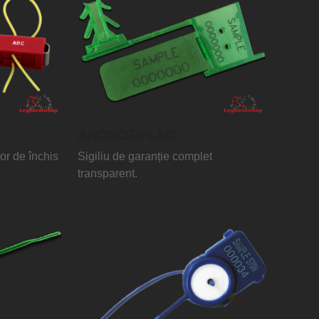
ANCHORFLAG
șor de închis
Sigiliu de garanție complet
transparent.