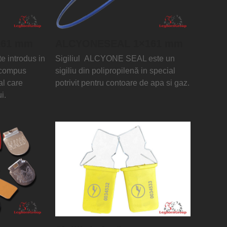
161 mm
ALCYONESEAL 1×161 mm
e introdus in
Sigiliul ALCYONE SEAL este un
e compus
sigiliu din polipropilenă in special
al care
potrivit pentru contoare de apa si gaz.
i.