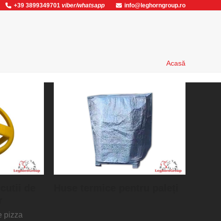
+39 3899349701
viber/whatsapp
info@leghorngroup.ro
Acasă
cutii de
Huse termice pentru paleți
r
e pizza